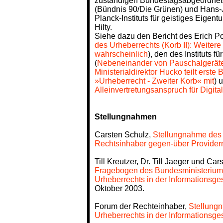
zuständigen Bundestagsabgeordnete
(Bündnis 90/Die Grünen) und Hans-J
Planck-Instituts für geistiges Eigen
Hilty.
Siehe dazu den Bericht des Erich Po
des Urheberrechts (Korb II): Weitere
wahrscheinlich
), den des Instituts
(
Nebeneinander von Pauschalgeräte
Ministerialdirektor Hucko teilt erst
»Urheberrecht - Zweiter Korb« mit
) 
Alleinvertretungsanspruch für Digit
Stellungnahmen
Carsten Schulz,
Stellungnahme des 
Rechtsinhaber gegen-über Provider
Till Kreutzer, Dr. Till Jaeger und Ca
Fragebogen des Bundesministeriums 
Urheberrechts in der Informationsgese
Oktober 2003.
Forum der Rechteinhaber,
Stellungn
Urheberrechts in der Informationsges